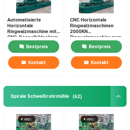
Automatisierte
CNC Horizontale
Horizontale
Ringwalzmaschinen
Ringwalzmaschine mit
2000KN
CNC-Doppelbildschirm
Ringwalzmaschine zum
Verkauf
Bestpreis
Bestpreis
Kontakt
Kontakt
Spirale Schweißrohrmühle
(62)