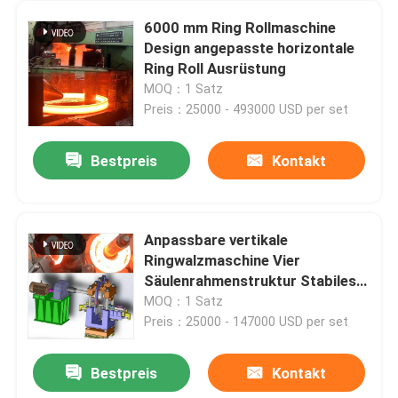
6000 mm Ring Rollmaschine
Design angepasste horizontale
Ring Roll Ausrüstung
MOQ：1 Satz
Preis：25000 - 493000 USD per set
Bestpreis
Kontakt
Anpassbare vertikale
Ringwalzmaschine Vier
Säulenrahmenstruktur Stabiles
Walzen
MOQ：1 Satz
Preis：25000 - 147000 USD per set
Bestpreis
Kontakt