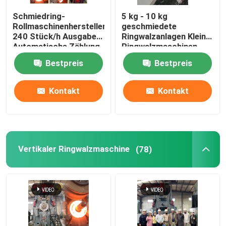
Schmiedring-
5 kg - 10 kg
Rollmaschinenhersteller
geschmiedete
240 Stück/h Ausgabe
Ringwalzanlagen Kleine
Automatische Zählung
Ringwalzmaschinen
Bestpreis
Bestpreis
Kontakt
Kontakt
Vertikaler Ringwalzmaschine
(78)