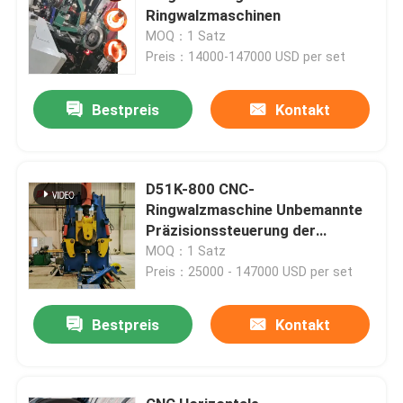
Ringwalzmaschinen
MOQ：1 Satz
Preis：14000-147000 USD per set
Bestpreis
Kontakt
D51K-800 CNC-
Ringwalzmaschine Unbemannte
Präzisionssteuerung der
Produktion
MOQ：1 Satz
Preis：25000 - 147000 USD per set
Bestpreis
Kontakt