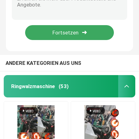
Vollautomatische Ringwalzmaschine für geschmiedete Ringe von 5-10 kg
Automatische Ringwalzmaschine für 5-10 kg geschmiedete Ringe 240 Stück/Stunde
Referenzen
KUKA210 Roboter automatisierte Ringwalzmaschine für 5-10 kg geschmiedete Ringe
Automatisierte vertikale Ringwalzmaschine 240 Stück/Stunde KUKA210 Roboter
Ringwalzmaschine
Automatisierte Vertikal-Ringwalzmaschine mit KUKA210 Roboter 240 Stk./h
Vertikaler Ringwalzmaschine
ANDERE KATEGORIEN AUS UNS
Horizontale Ringwalzmaschine
Ringwalzmaschine
(53)
Spirale Schweißrohrmühle
Schmiedeschraubenpresse