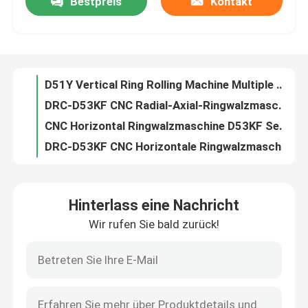
Bestpreis
Kontakt
D51Y Vertical Ring Rolling Machine Has Excellent Rigidity And A Wide Processing Range
Hydraulic Vertical Ring Rolling Machine Stable Operation High Production Capacity
Über uns
D51Y Vertical Ring Rolling Machine Multiple Specifications Save Materials Energy
DRC-D53KF CNC Radial-Axial-Ringwalzmaschine für große nahtlose Ringe
Fabrik Tour
CNC Horizontal Ringwalzmaschine D53KF Serie, dualdirektional
DRC-D53KF CNC Horizontale Ringwalzmaschine 4000 mm
Qualitätskontrolle
D53KF CNC Horizontale Ringwalzmaschine für Metallkomponenten
D53KT CNC Horizontale Ringwalzmaschine für Metallmaterialien
Horizontale Ringwalzmaschine Hydraulische Pneumatik D53KT-Serie
Kontakt
CNC Horizontal Ring Rolling Machine D53KT Series High Precision
Hinterlass eine Nachricht
Hochpräzisions-Horizontalringwalzmaschine für große nahtlose Ringe
Nachrichten
Wir rufen Sie bald zurück!
Vollautomatische Spiralschweißrohrmühle mit NDT DRC-400
DRC-2000 Spiraleschweißrohrmühle mit automatischem Alarm
Alle Fälle
DRC-2400 Röntgenerkennung Spirale Schweißrohrmühle
DRC-3000 Spiralgeschweißte Rohrmühle 508-3000mm Industriequalität
blog