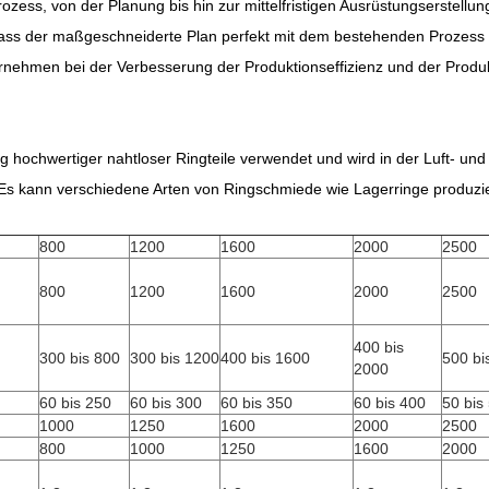
s, von der Planung bis hin zur mittelfristigen Ausrüstungserstellung
dass der maßgeschneiderte Plan perfekt mit dem bestehenden Prozess 
rnehmen bei der Verbesserung der Produktionseffizienz und der Produk
hochwertiger nahtloser Ringteile verwendet und wird in der Luft- und
t.Es kann verschiedene Arten von Ringschmiede wie Lagerringe produzi
800
1200
1600
2000
2500
800
1200
1600
2000
2500
400 bis
300 bis 800
300 bis 1200
400 bis 1600
500 bi
2000
60 bis 250
60 bis 300
60 bis 350
60 bis 400
50 bis
1000
1250
1600
2000
2500
800
1000
1250
1600
2000