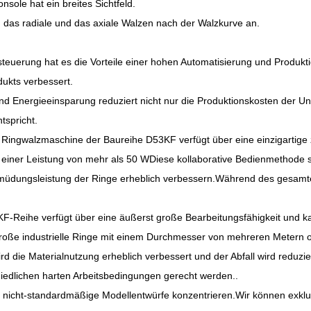
sole hat ein breites Sichtfeld.
das radiale und das axiale Walzen nach der Walzkurve an.
euerung hat es die Vorteile einer hohen Automatisierung und Produktio
dukts verbessert.
 und Energieeinsparung reduziert nicht nur die Produktionskosten der
tspricht.
e Ringwalzmaschine der Baureihe D53KF verfügt über eine einzigartige z
ner Leistung von mehr als 50 WDiese kollaborative Bedienmethode ste
d Ermüdungsleistung der Ringe erheblich verbessern.Während des gesam
F-Reihe verfügt über eine äußerst große Bearbeitungsfähigkeit und k
große industrielle Ringe mit einem Durchmesser von mehreren Metern 
ird die Materialnutzung erheblich verbessert und der Abfall wird reduzi
edlichen harten Arbeitsbedingungen gerecht werden..
f nicht-standardmäßige Modellentwürfe konzentrieren.Wir können exkl