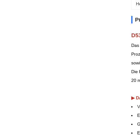
H
P
D53
Das 
Proz
sowi
Die 
20 
▶ D
V
E
G
E