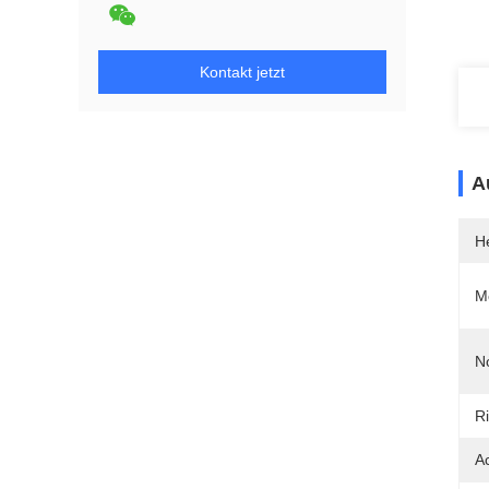
Kontakt jetzt
A
He
M
N
R
Ac