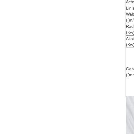
Achs
Lini
Wal
((m/
Radi
(Kw
Aksi
(Kw
Ges
((m