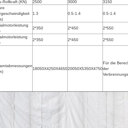
-Rollkraft (KN)
2500
3000
3150
äre
zgeschwindigkeit
1.3
0.5-1.4
0.5-1.4
s)
almotorleistung
2*350
2*450
2*550
)
almotorleistung
2*350
2*450
2*550
)
Für die Bere
amtabmessungen
18050X4250X4650
20050X5350X4750
der
m)
Verbrennung