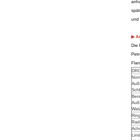
anha
spät
und 
▶ A
Die 
Petr
Fla
DRC
Nom
Auß
Schl
Ber
Auß
Wal
Rin
Radi
Achs
Lini