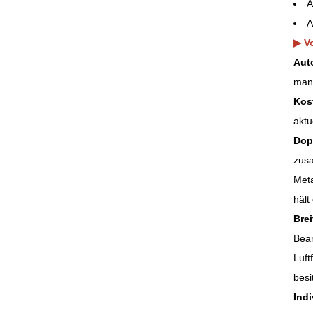
A
A
▶ Vo
Aut
manu
Kos
aktu
Dop
zusa
Meta
hält
Brei
Bear
Luft
besi
Ind