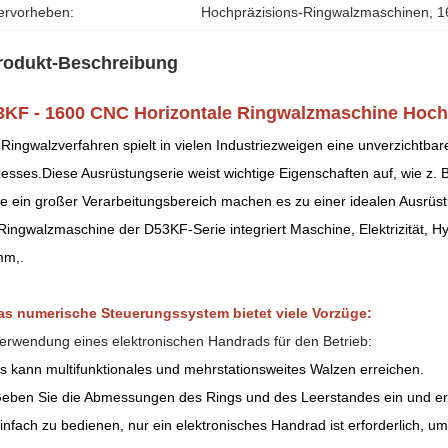
ervorheben:
Hochpräzisions-Ringwalzmaschinen
, 
1
rodukt-Beschreibung
KF - 1600 CNC Horizontale Ringwalzmaschine Hochp
Ringwalzverfahren spielt in vielen Industriezweigen eine unverzichtba
esses.Diese Ausrüstungserie weist wichtige Eigenschaften auf, wie z. 
e ein großer Verarbeitungsbereich machen es zu einer idealen Ausrüst
Ringwalzmaschine der D53KF-Serie integriert Maschine, Elektrizität, Hy
mm,.
as numerische Steuerungssystem bietet viele Vorzüge:
erwendung eines elektronischen Handrads für den Betrieb:
s kann multifunktionales und mehrstationsweites Walzen erreichen.
eben Sie die Abmessungen des Rings und des Leerstandes ein und erz
infach zu bedienen, nur ein elektronisches Handrad ist erforderlich,