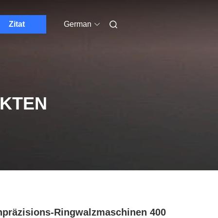
Zitat
German
UKTEN
präzisions-Ringwalzmaschinen 400