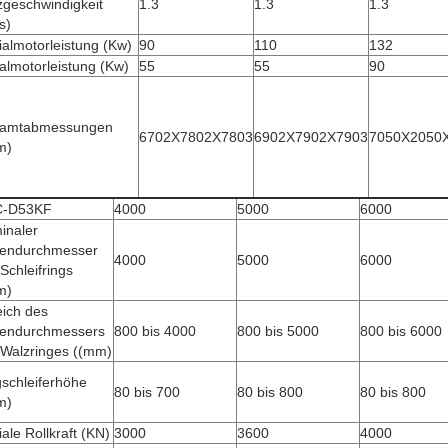
zgeschwindigkeit
1.3
1.3
1.3
s)
almotorleistung (Kw)
90
110
132
almotorleistung (Kw)
55
55
90
amtabmessungen
6702X7802X7803
6902X7902X7903
7050X2050
m)
-D53KF
4000
5000
6000
inaler
endurchmesser
4000
5000
6000
Schleifrings
m)
eich des
endurchmessers
800 bis 4000
800 bis 5000
800 bis 6000
 Walzringes ((mm)
schleiferhöhe
80 bis 700
80 bis 800
80 bis 800
m)
ale Rollkraft (KN)
3000
3600
4000