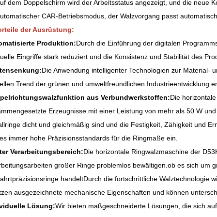
uf dem Doppelschirm wird der Arbeitsstatus angezeigt, und die neue Kon
utomatischer CAR-Betriebsmodus, der Walzvorgang passt automatisch 
rteile der Ausrüstung:
omatisierte Produktion:
Durch die Einführung der digitalen Programmst
elle Eingriffe stark reduziert und die Konsistenz und Stabilität des Pro
tensenkung:
Die Anwendung intelligenter Technologien zur Material-
ellen Trend der grünen und umweltfreundlichen Industrieentwicklung en
pelrichtungswalzfunktion aus Verbundwerkstoffen:
Die horizontal
mmengesetzte Erzeugnisse.mit einer Leistung von mehr als 50 W und ei
llringe dicht und gleichmäßig sind und die Festigkeit, Zähigkeit un
 es immer hohe Präzisionsstandards für die Ringmaße ein.
ter Verarbeitungsbereich:
Die horizontale Ringwalzmaschine der D53K
beitungsarbeiten großer Ringe problemlos bewältigen.ob es sich um 
fahrtpräzisionsringe handeltDurch die fortschrittliche Walztechnologie w
tzen ausgezeichnete mechanische Eigenschaften und können unterschi
ividuelle Lösung:
Wir bieten maßgeschneiderte Lösungen, die sich au