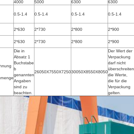
4000
5000
6300
6300
0.5-1.4
0.5-1.4
0.5-1.4
0.5-1.4
2*630
2*730
2*800
2*900
2*630
2*730
2*800
2*900
Die in
Der Wert der
Absatz 1
Verpackung
Buchstabe
darf nicht
chnung
b
überschreiten
26050X7550X7250
30050X8550X8050
genannten
die Werte,
smenge
Angaben
die für die
sind zu
Verpackung
beachten.
gelten.