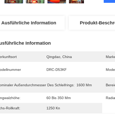
Ausführliche Information
Produkt-Beschr
usführliche Information
rkunftsort
Qingdao, China
Mark
odellnummer
DRC-D53KF
Model
ominaler Außendurchmesser Des Schleifrings:
1600 Mm
Berei
ingwalzhöhe:
60 Bis 350 Mm
Radial
hs-Rollkraft:
1250 Kn