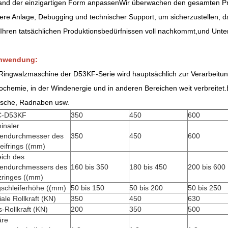
nd der einzigartigen Form anpassenWir überwachen den gesamten Prozes
ere Anlage, Debugging und technischer Support, um sicherzustellen, 
Ihren tatsächlichen Produktionsbedürfnissen voll nachkommt,und Unte
nwendung:
Ringwalzmaschine der D53KF-Serie wird hauptsächlich zur Verarbeitung 
ochemie, in der Windenergie und in anderen Bereichen weit verbreite
nsche, Radnaben usw.
-D53KF
350
450
600
inaler
endurchmesser des
350
450
600
eifrings ((mm)
eich des
endurchmessers des
160 bis 350
180 bis 450
200 bis 600
zringes ((mm)
gschleiferhöhe ((mm)
50 bis 150
50 bis 200
50 bis 250
ale Rollkraft (KN)
350
450
630
-Rollkraft (KN)
200
350
500
äre