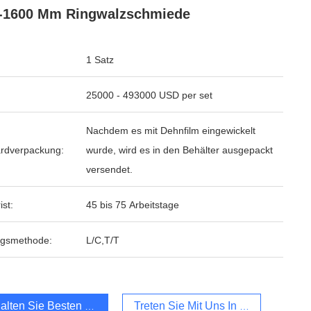
-1600 Mm Ringwalzschmiede
1 Satz
25000 - 493000 USD per set
Nachdem es mit Dehnfilm eingewickelt
rdverpackung:
wurde, wird es in den Behälter ausgepackt
versendet.
ist:
45 bis 75 Arbeitstage
ngsmethode:
L/C,T/T
alten Sie Besten Preis
Treten Sie Mit Uns In Verbindung