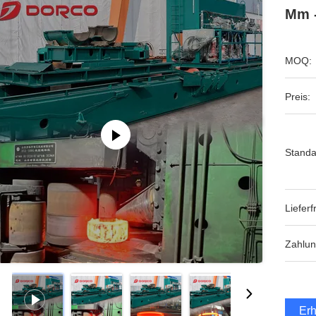
Mm 
MOQ:
Preis:
Standa
Lieferfr
Zahlu
Erh