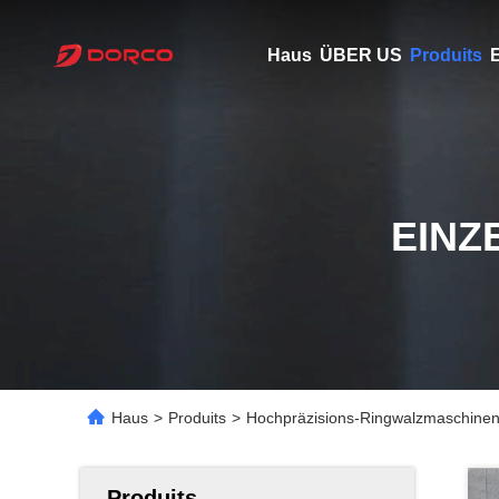
Haus
ÜBER US
Produits
E
EINZ
Haus
>
Produits
>
Hochpräzisions-Ringwalzmaschine
Produits