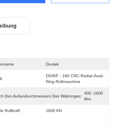
eibung
enname
Duolek
D53KF - 160 CNC-Radial-Axial-
l:
Ring-Rollmaschine
400 -1600 
ch Des Außendurchmessers Des Walzringes:
Mm
e Rollkraft:
1600 KN