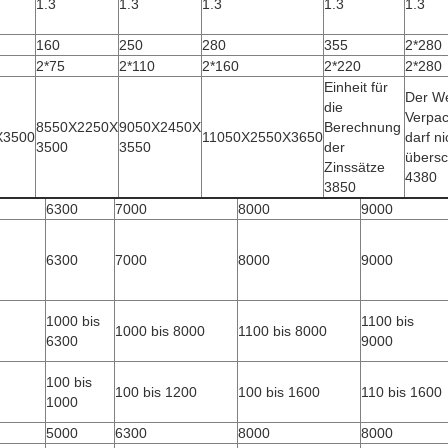
1.3
1.3
1.3
1.3
1.3
160
250
280
355
2*280
2*75
2*110
2*160
2*220
2*280
Einheit für
Der We
die
Verpa
8550X2250X
9050X2450X
Berechnung
X3500
11050X2550X3650
darf ni
3500
3550
der
übersc
Zinssätze
4380
3850
6300
7000
8000
9000
6300
7000
8000
9000
1000 bis
1100 bis
1000 bis 8000
1100 bis 8000
6300
9000
100 bis
100 bis 1200
100 bis 1600
110 bis 1600
1000
5000
6300
8000
8000