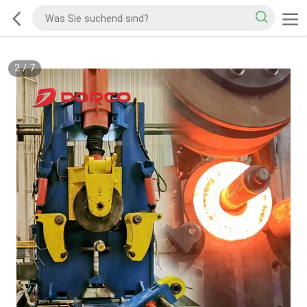
2
/
7