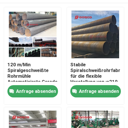
120 m/Min
Stabile
Spiralgeschweißte
Spiralschweißrohrfabrik
Rohrmühle
für die flexible
Automatisierte Gerade
Herstellung von φ219-
Nähte geschweißte
φ1020 Stahlrohren
Startseite
Anfrage absenden
Anfrage absenden
Rohrmühle
Produkte
Videos