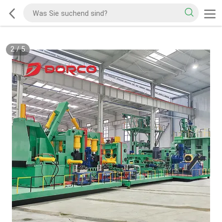
2
/
5