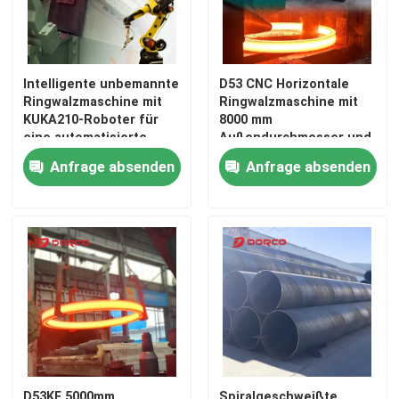
Intelligente unbemannte
D53 CNC Horizontale
Ringwalzmaschine mit
Ringwalzmaschine mit
KUKA210-Roboter für
8000 mm
eine automatisierte
Außendurchmesser und
Produktion von 240
Radial-Axial-
Anfrage absenden
Anfrage absenden
Stück/Stunde
Verbundwalzmaschine
mit Wasserkühlsystem
Startseite
Produkte
Videos
D53KF 5000mm
Spiralgeschweißte