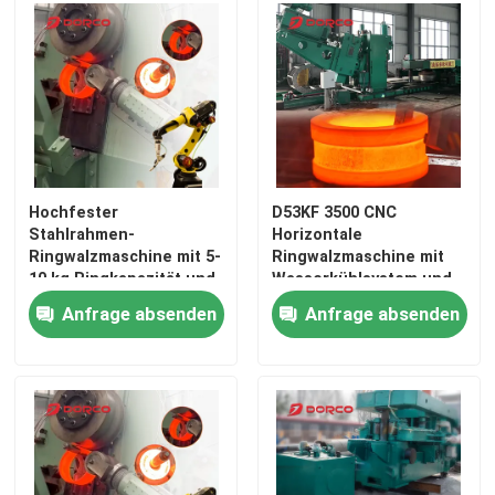
Hochfester
D53KF 3500 CNC
Stahlrahmen-
Horizontale
Ringwalzmaschine mit 5-
Ringwalzmaschine mit
10 kg Ringkapazität und
Wasserkühlsystem und
anpassbarer Größe
automatischem
Anfrage absenden
Anfrage absenden
Walzzyklus